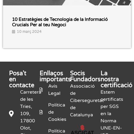
10 Estratègies de Tecnologia de la Informació
Crucials Per al teu Negoci
10 març 2024
Posa't
Enllaços
Socis
La
en
importants
Fundadors
nostra
contacte
certificació
Avís
Associació
Carretera
Estem
Legal
de
de les
certificats
Ciberseguretat
Política
Tries,
per SGS
de
de
109,
en la
Catalunya
Cookies
17800
Norma
Olot,
UNE-EN-
Política