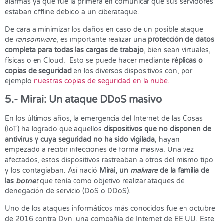
alarmas ya que fue la primera en comunicar que sus servidores
estaban offline debido a un ciberataque.
De cara a minimizar los daños en caso de un posible ataque
de
ransomware
, es importante realizar una
protección de datos
completa para todas las cargas de trabajo
, bien sean virtuales,
físicas o en Cloud. Esto se puede hacer mediante
réplicas o
copias de seguridad
en los diversos dispositivos con, por
ejemplo
nuestras copias de seguridad en la nube.
5.- Mirai: Un ataque DDoS masivo
En los últimos años, la emergencia del Internet de las Cosas
(IoT) ha logrado que aquellos
dispositivos que no disponen de
antivirus y cuya seguridad no ha sido vigilada
, hayan
empezado a recibir infecciones de forma masiva. Una vez
afectados, estos dispositivos rastreaban a otros del mismo tipo
y los contagiaban. Así nació
Mirai, un
malware
de la familia de
las
botnet
que tenía como objetivo realizar ataques de
denegación de servicio (DoS o DDoS).
Uno de los ataques informáticos más conocidos fue en octubre
de 2016 contra Dyn, una compañía de Internet de EE.UU. Este