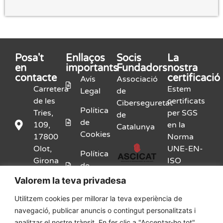
Posa't
Enllaços
Socis
La
en
importants
Fundadors
nostra
contacte
certificació
Avís
Associació
Carretera
Estem
Legal
de
de les
certificats
Ciberseguretat
Política
Tries,
per SGS
de
de
109,
en la
Catalunya
Cookies
17800
Norma
Olot,
UNE-EN-
Política
Girona
ISO
de
9001:2015
Privacitat
Valorem la teva privadesa
972
26 14
Kit
Utilitzem cookies per millorar la teva experiència de
46
Digital
navegació, publicar anuncis o contingut personalitzats i
analitzar el nostre trànsit. En fer clic a "Acceptar-ho tot",