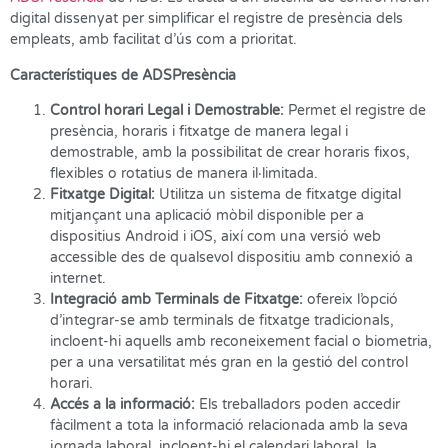
digital dissenyat per simplificar el registre de presència dels
empleats, amb facilitat d’ús com a prioritat.
Característiques de ADSPresència
Control horari Legal i Demostrable:
Permet el registre de
presència, horaris i fitxatge de manera legal i
demostrable, amb la possibilitat de crear horaris fixos,
flexibles o rotatius de manera il·limitada.
Fitxatge Digital:
Utilitza un sistema de fitxatge digital
mitjançant una aplicació mòbil disponible per a
dispositius Android i iOS, així com una versió web
accessible des de qualsevol dispositiu amb connexió a
internet.
Integració amb Terminals de Fitxatge:
ofereix l’opció
d’integrar-se amb terminals de fitxatge tradicionals,
incloent-hi aquells amb reconeixement facial o biometria,
per a una versatilitat més gran en la gestió del control
horari.
Accés a la informació:
Els treballadors poden accedir
fàcilment a tota la informació relacionada amb la seva
jornada laboral, incloent-hi el calendari laboral, la