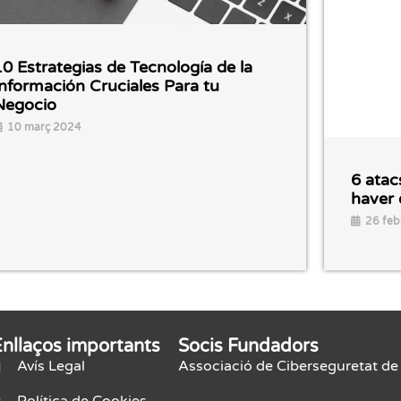
10 Estrategias de Tecnología de la
Información Cruciales Para tu
Negocio
10 març 2024
6 atac
haver 
26 feb
Enllaços importants
Socis Fundadors
Avís Legal
Associació de Ciberseguretat de