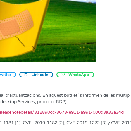
witter
LinkedIn
WhatsApp
l d’actualitzacions. En aquest butlletí s’informen de les múltiple
desktop Services, protocol RDP)
e/releasenotedetail/312890cc-3673-e911-a991-000d3a33a34d
9-1181 [1], CVE- 2019-1182 [2], CVE-2019-1222 [3] y CVE-2019-