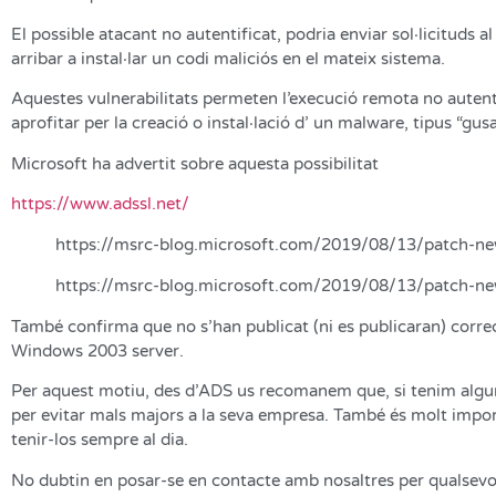
El possible atacant no autentificat, podria enviar sol·licituds 
arribar a instal·lar un codi maliciós en el mateix sistema.
Aquestes vulnerabilitats permeten l’execució remota no autentif
aprofitar per la creació o instal·lació d’ un malware, tipus “g
Microsoft ha advertit sobre aquesta possibilitat
https://www.adssl.net/
https://msrc-blog.microsoft.com/2019/08/13/patch-ne
https://msrc-blog.microsoft.com/2019/08/13/patch-ne
També confirma que no s’han publicat (ni es publicaran) corre
Windows 2003 server.
Per aquest motiu, des d’ADS us recomanem que, si tenim algu
per evitar mals majors a la seva empresa. També és molt importa
tenir-los sempre al dia.
No dubtin en posar-se en contacte amb nosaltres per qualsevo