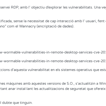
al servei RDP, amb l’ objectiu d’explorar les vulnerabilitats. Una
icada, sense la necessitat de cap interacció amb l’ usuari, fent q
usano” com el Wannacry (encriptació de dades).
w-wormable-vulnerabilities-in-remote-desktop-services-cve-2
w-wormable-vulnerabilities-in-remote-desktop-services-cve-2
ccions d’aquesta vulnerabilitat en els sistemes operatius que es
nes màquines amb aquestes versions de S.O., s’actualitzin a W
nt anar instal·lant les actualitzacions de seguretat que ofereix
l dubte que tinguin.