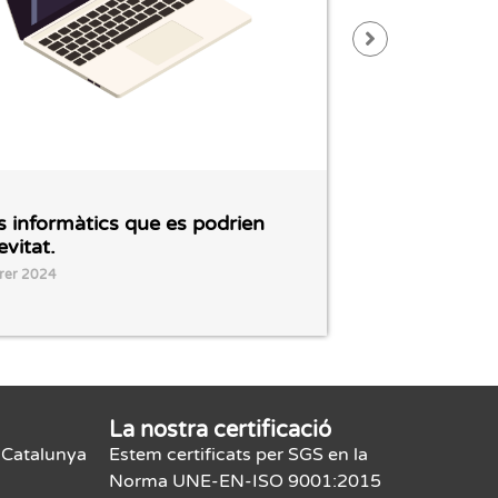
s informàtics que es podrien
6 ataques i
evitat.
podrían hab
rer 2024
26 febrer 202
La nostra certificació
 Catalunya
Estem certificats per SGS en la
Norma UNE-EN-ISO 9001:2015