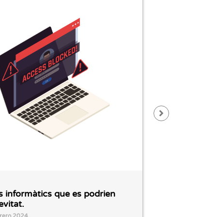
s informàtics que es podrien
6 ataques i
evitat.
podrían hab
rero 2024
26 febrero 20