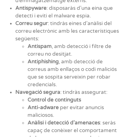
d’emmagatzematge externs.
Antispyware
: disposaràs d’una eina que
detecti i eviti el malware espia.
Correu segur
: tindràs eines d’anàlisi del
correu electrònic amb les característiques
següents:
Antispam
, amb detecció i filtre de
correu no desitjat.
Antiphishing
, amb detecció de
correus amb enllaços o codi maliciós
que se sospita serveixin per robar
credencials.
Navegació segura
: tindràs assegurat:
Control de continguts
Anti-adware
per evitar anuncis
maliciosos.
Anàlisi i detecció d’amenaces
: seràs
capaç de conèixer el comportament