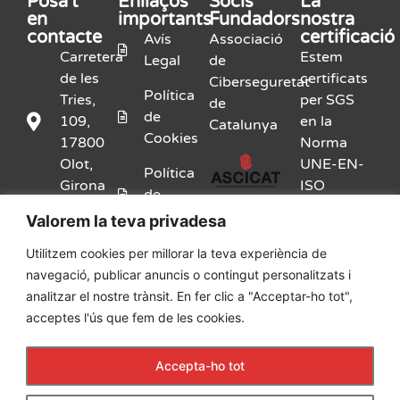
Posa't
Enllaços
Socis
La
en
importants
Fundadors
nostra
contacte
certificació
Avís
Associació
Carretera
Estem
Legal
de
de les
certificats
Ciberseguretat
Política
Tries,
per SGS
de
de
109,
en la
Catalunya
Cookies
17800
Norma
Olot,
UNE-EN-
Política
Girona
ISO
de
9001:2015
Privacitat
Valorem la teva privadesa
972
26 14
Kit
Utilitzem cookies per millorar la teva experiència de
46
Digital
navegació, publicar anuncis o contingut personalitzats i
analitzar el nostre trànsit. En fer clic a "Acceptar-ho tot",
info@adssl.com
Canal
acceptes l'ús que fem de les cookies.
Ètic
Accepta-ho tot