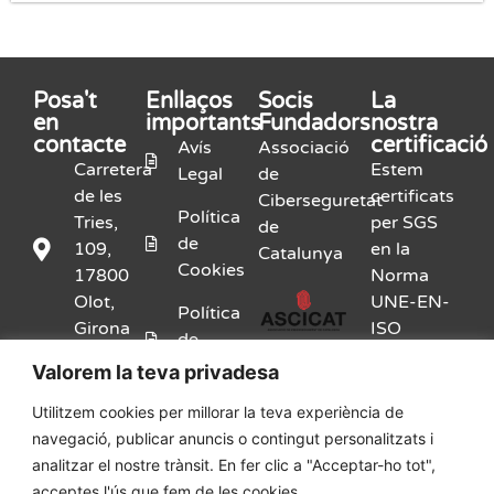
Posa't
Enllaços
Socis
La
en
importants
Fundadors
nostra
contacte
certificació
Avís
Associació
Carretera
Estem
Legal
de
de les
certificats
Ciberseguretat
Política
Tries,
per SGS
de
de
109,
en la
Catalunya
Cookies
17800
Norma
Olot,
UNE-EN-
Política
Girona
ISO
de
9001:2015
Privacitat
Valorem la teva privadesa
972
26 14
Kit
Utilitzem cookies per millorar la teva experiència de
46
Digital
navegació, publicar anuncis o contingut personalitzats i
analitzar el nostre trànsit. En fer clic a "Acceptar-ho tot",
info@adssl.com
Canal
acceptes l'ús que fem de les cookies.