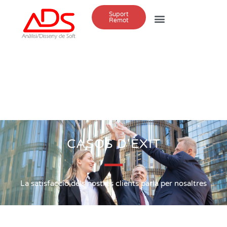
Suport
Remot
CASOS D'ÈXIT
La satisfacció dels nostres clients parla per nosaltres