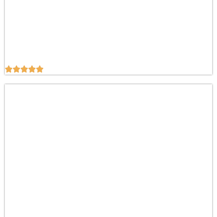




