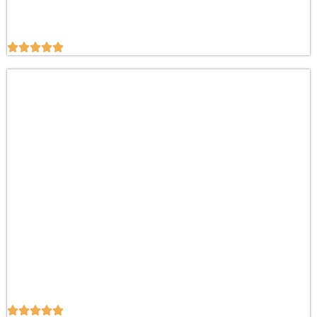









