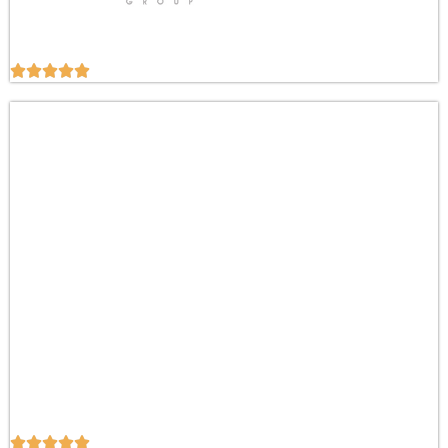









